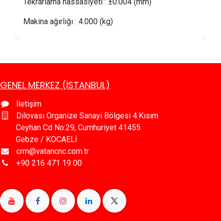
Tekrarlama hassasiyeti
:
±0.004 (mm)
Makina ağırlığı
:
4.000 (kg)
GENEL MERKEZ (İSTANBUL)
İletişim
Dilovası Organize Sanayi Bölgesi 4.Kısım
Ceyhan Cd No:29, Cumhuriyet 41455
Gebze / KOCAELİ
crm@vatancnc.com.tr
+90 216 471 19 00