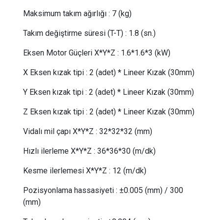
Maksimum takım ağırlığı
:
7 (kg)
Takım değiştirme süresi (T-T)
:
1.8 (sn.)
Eksen Motor Güçleri X*Y*Z
:
1.6*1.6*3 (kW)
X Eksen kızak tipi
:
2 (adet) * Lineer Kızak (30mm)
Y Eksen kızak tipi
:
2 (adet) * Lineer Kızak (30mm)
Z Eksen kızak tipi
:
2 (adet) * Lineer Kızak (30mm)
Vidalı mil çapı X*Y*Z
:
32*32*32 (mm)
Hızlı ilerleme X*Y*Z
:
36*36*30 (m/dk)
Kesme ilerlemesi X*Y*Z
:
12 (m/dk)
Pozisyonlama hassasiyeti
:
±0.005 (mm) / 300
(mm)