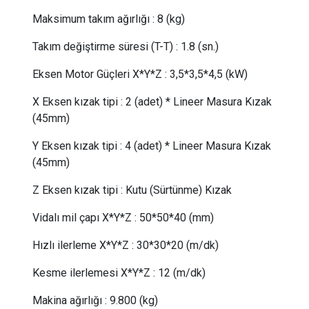
Maksimum takım ağırlığı
:
8 (kg)
Takım değiştirme süresi (T-T)
:
1.8 (sn.)
Eksen Motor Güçleri X*Y*Z
:
3,5*3,5*4,5 (kW)
X Eksen kızak tipi
:
2 (adet) * Lineer Masura Kızak
(45mm)
Y Eksen kızak tipi
:
4 (adet) * Lineer Masura Kızak
(45mm)
Z Eksen kızak tipi
:
Kutu (Sürtünme) Kızak
Vidalı mil çapı X*Y*Z
:
50*50*40 (mm)
Hızlı ilerleme X*Y*Z
:
30*30*20 (m/dk)
Kesme ilerlemesi X*Y*Z
:
12 (m/dk)
Makina ağırlığı
:
9.800 (kg)