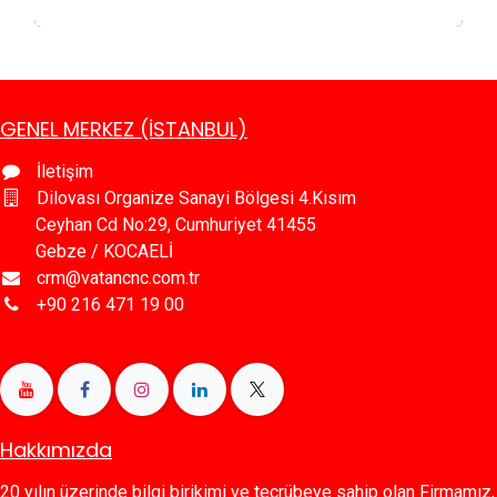
GENEL MERKEZ (İSTANBUL)
İletişim
Dilovası Organize Sanayi Bölgesi 4.Kısım
Ceyhan Cd No:29, Cumhuriyet 41455
Gebze / KOCAELİ
crm@vatancnc.com.tr
+90 216 471 19 00
Hakkımızda
20 yılın üzerinde bilgi birikimi ve tecrübeye sahip olan Firmamız,