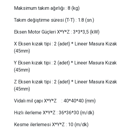
Maksimum takım ağırlığı
:
8 (kg)
Takım değiştirme süresi (T-T)
:
1.8 (sn.)
Eksen Motor Güçleri X*Y*Z
:
3*3*3,5 (kW)
X Eksen kızak tipi
:
2 (adet) * Lineer Masura Kızak
(45mm)
Y Eksen kızak tipi
:
2 (adet) * Lineer Masura Kızak
(45mm)
Z Eksen kızak tipi
:
2 (adet) * Lineer Masura Kızak
(45mm)
Vidalı mil çapı X*Y*Z
:
40*40*40 (mm)
Hızlı ilerleme X*Y*Z
:
36*36*30 (m/dk)
Kesme ilerlemesi X*Y*Z
:
10 (m/dk)