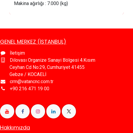
Makina ağırlığı
:
 7
.000 (kg)
GENEL MERKEZ (İSTANBUL)
İletişim
Dilovası Organize Sanayi Bölgesi 4.Kısım
Ceyhan Cd No:29, Cumhuriyet 41455
Gebze / KOCAELİ
crm@vatancnc.com.tr
+90 216 471 19 00
Hakkımızda