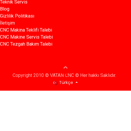
Teknik Servis
Blog​​
Gizlilik Politikası​​
İletişim
CNC Makina Teklifi Talebi
CNC Makine Servis Talebi
CNC Tezgah Bakım Talebi
Copyright 2010 © VATAN CNC © Her hakkı Saklıdır.
Türkçe