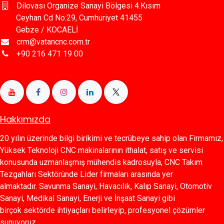
Dilovası Organize Sanayi Bölgesi 4.Kısım
Ceyhan Cd No:29, Cumhuriyet 41455
Gebze / KOCAELİ
crm@vatancnc.com.tr
+90 216 471 19 00
Hakkımızda
20 yılın üzerinde bilgi birikimi ve tecrübeye sahip olan Firmamız,
Yüksek Teknoloji CNC makinalarının ithalat, satış ve servisi
konusunda uzmanlaşmış mühendis kadrosuyla, CNC Takım
Tezgahları Sektöründe Lider firmaları arasında yer
almaktadır. Savunma Sanayi, Havacılık, Kalıp Sanayi, Otomotiv
Sanayi, Medikal Sanayi, Enerji ve İnşaat Sanayi gibi
birçok sektörde ihtiyaçları belirleyip, profesyonel çözümler
sunuyoruz.