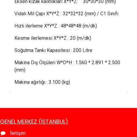
Eksen kızak kalınlıkları X*Y*Z:
30*30*30 (mm)
Vidalı Mil Çapı X*Y*Z
:
32*32*32 (mm) / C1 Sınıfı
Hızlı ilerleme X*Y*Z
:
48*48*48 (m/dk)
Kesme ilerlemesi X*Y*Z
:
20 (m/dk)
Soğutma Tankı Kapasitesi
:
200 Litre
Makina Dış Ölçüleri W*D*H
:
1.560 * 2.891 * 2.500
(mm)
Makina ağırlığı
:
3.100 (kg)
GENEL MERKEZ (İSTANBUL)
İletişim