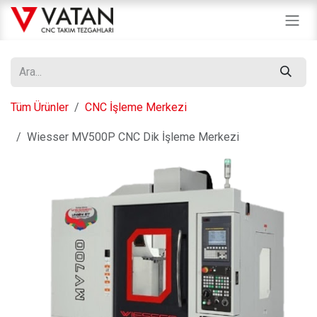
İçereği Atla
Tüm Ürünler
CNC İşleme Merkezi
Wiesser MV500P CNC Dik İşleme Merkezi