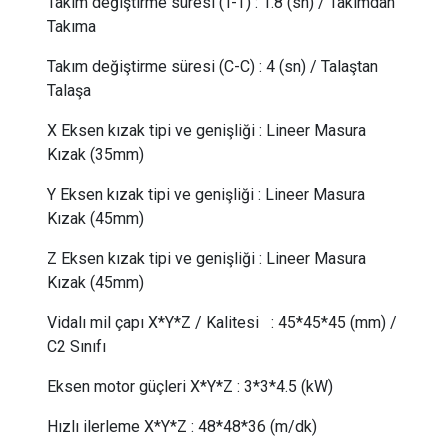
Takım değiştirme süresi (T-T)
:
1.8 (sn) / Takımdan
Takıma
Takım değiştirme süresi (C-C)
:
4 (sn) / Talaştan
Talaşa
X Eksen kızak tipi ve genişliği
:
Lineer Masura
Kızak (35mm)
Y Eksen kızak tipi ve genişliği
:
Lineer Masura
Kızak (45mm)
Z Eksen kızak tipi ve genişliği
:
Lineer Masura
Kızak (45mm)
Vidalı mil çapı X*Y*Z / Kalitesi
:
45*45*45 (mm) /
C2 Sınıfı
Eksen motor güçleri X*Y*Z
:
3*3*4.5 (kW)
Hızlı ilerleme X*Y*Z
:
48*48*36 (m/dk)