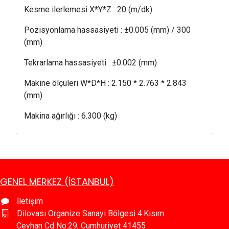
Kesme ilerlemesi X*Y*Z
:
 2
0 (m/dk)
Pozisyonlama hassasiyeti
:
±0.005 (mm) / 300
(mm)
Tekrarlama hassasiyeti
:
±0.002 (mm)
Makine ölçüleri W*D*H
:
2.150 * 2.763 * 2.843
(mm)
Makina ağırlığı
:
6.300 (kg)
GENEL MERKEZ (İSTANBUL)
İletişim
Dilovası Organize Sanayi Bölgesi 4.Kısım
Ceyhan Cd No:29, Cumhuriyet 41455