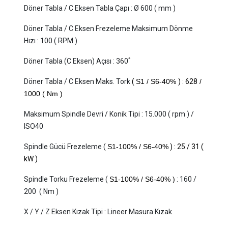
Döner Tabla / C Eksen Tabla Çapı
:
Ø 600 ( mm )
Döner Tabla / C Eksen Frezeleme Maksimum Dönme
Hızı
:
100 ( RPM )
Döner Tabla (C Eksen) Açısı
:
 360
ﾟ
Döner Tabla / C Eksen Maks. Tork
(
S1 / S6-40%
)
:
 628
/
1000 ( Nm )
Maksimum Spindle Devri / Konik Tipi
:
15.000 ( rpm ) /
ISO40
Spindle Gücü Frezeleme (
S1-100% / S6-40%
 ) 
:
25 / 31 (
kW )
Spindle Torku Frezeleme (
S1-100% / S6-40% )
:
160 /
200 ( Nm )
X / Y / Z Eksen Kızak Tipi : Lineer Masura Kızak