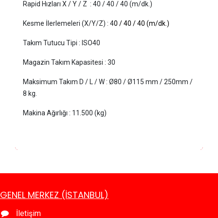
Rapid Hızları X / Y / Z
:
 40
/ 40 / 40 (m/dk.)
Kesme İlerlemeleri (X/Y/Z)
:
 4
0
/ 40 / 40 (m/dk.)
Takım Tutucu Tipi
:
ISO40
Magazin Takım Kapasitesi
:
30
Maksimum Takım D / L / W
:
Ø80 / Ø115 mm / 250mm /
8 kg.
Makina Ağırlığı
:
 11.500
(kg)
GENEL MERKEZ (İSTANBUL)
İletişim