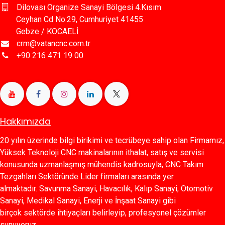
Dilovası Organize Sanayi Bölgesi 4.Kısım
Ceyhan Cd No:29, Cumhuriyet 41455
Gebze / KOCAELİ
crm@vatancnc.com.tr
+90 216 471 19 00
Hakkımızda
20 yılın üzerinde bilgi birikimi ve tecrübeye sahip olan Firmamız,
Yüksek Teknoloji CNC makinalarının ithalat, satış ve servisi
konusunda uzmanlaşmış mühendis kadrosuyla, CNC Takım
Tezgahları Sektöründe Lider firmaları arasında yer
almaktadır. Savunma Sanayi, Havacılık, Kalıp Sanayi, Otomotiv
Sanayi, Medikal Sanayi, Enerji ve İnşaat Sanayi gibi
birçok sektörde ihtiyaçları belirleyip, profesyonel çözümler
sunuyoruz.