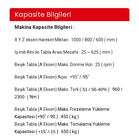
Kapasite Bilgileri
Makina Kapasite Bilgileri :
X Y Z eksen Hareket Miktarı
:
 1000
/ 800 / 600 ( mm )
İş mili Alnı ile Tabla Arası Mesafe
:
 25
~ 625 ( mm )
Beşik Tabla (A Eksen) Maks. Dönme Hızı
:
 25
( rpm )
Beşik Tabla (A Eksen) Açısı
:
 +95
ﾟ/-95ﾟ
Beşik Tabla (A Eksen) Maks. Tork (
S1 / S6-40%
) :
 960
/
2300 (
Nm )
Beşik Tabla (A Eksen)
Maks. Frezeleme Yükleme
Kapasitesi (
+90
ﾟ/-90
) 
:
 45
0 ( kg )
Beşik Tabla (A Eksen)
Maks. Tornalama Yükleme
Kapasitesi (
+15
ﾟ/-15
) 
:
 65
0 ( kg )