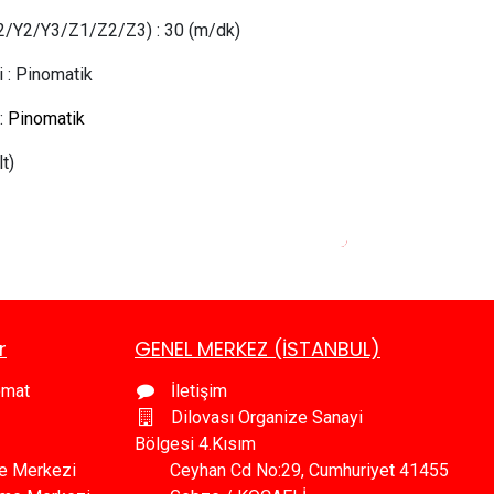
X2/Y2/Y3/Z1/Z2/Z3)
:
30 (m/dk)
i
:
Pinomatik
:
Pinomatik
lt)
r
GENEL MERKEZ (İSTANBUL)
omat
İletişim
Dilovası Organize Sanayi
Bölgesi 4.Kısım
e Merkezi
Ceyhan Cd No:29, Cumhuriyet 41455