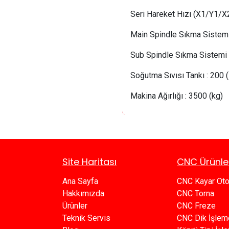
Seri Hareket Hızı (X1/Y1/
Main Spindle Sıkma Sistem
Sub Spindle Sıkma Sistemi
Soğutma Sıvısı Tankı
:
200 (
Makina Ağırlığı
:
3500 (kg)
Site Haritası
CNC Ürünle
Ana Sayfa​​
CNC Kayar Ot
Hakkımızda
CNC Torna
Ürünler​
CNC Freze
Teknik Servis
CNC Dik İşlem