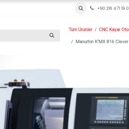
ızda
Ürünler
Servis
İletişim
Blog
+90 216 471 19 
Tüm Ürünler
CNC Kayar Ot
Manurhin K'MX 816 Clever