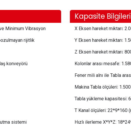
Kapasite Bilgileri
 ve Minimum Vibrasyon
X Eksen hareket miktarı:
 2.0
ozulmayan rijitlik
Y Eksen hareket miktarı:
 1.
Z Eksen hareket miktarı:
 8
0
alaş konveyörü
Kolonlar arası mesafe:
1.58
Fener mili alnı ile Tabla ara
Makina Tabla ölçüleri:
1.5
00
Tabla yükleme kapasitesi:
 6
T Kanal ölçüleri:
 22
*9*160 
oğutma sistemi
Hızlı ilerleme X*Y*Z:
 18
*24