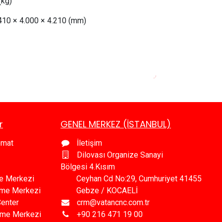
(kg)
.410 × 4.000 × 4.210 (mm)
r
GENEL MERKEZ (İSTANBUL)
omat
İletişim
Dilovası Organize Sanayi
Bölgesi 4.Kısım
e Merkezi
Ceyhan Cd No:29, Cumhuriyet 41455
leme Merkezi
Gebze / KOCAELİ
Center
crm@vatancnc.com.tr
eme Merkezi
+90 216 471 19 00