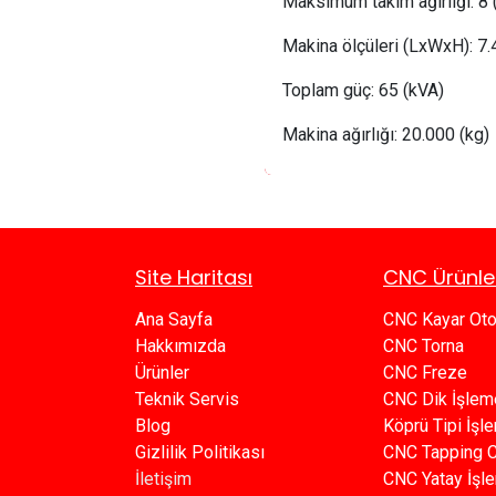
Maksimum takım ağırlığı:
8
Makina ölçüleri (LxWxH): 7
Toplam güç:
 65
(kVA)
Makina ağırlığı:
20
.000 (kg)
Site Haritası
CNC Ürünle
Ana Sayfa​​
CNC Kayar Ot
Hakkımızda
CNC Torna
Ürünler​
CNC Freze
Teknik Servis
CNC Dik İşlem
Blog​​
Köprü Tipi İş
Gizlilik Politikası​​
C​​NC Tapping 
İletişim
CNC Yatay İşl