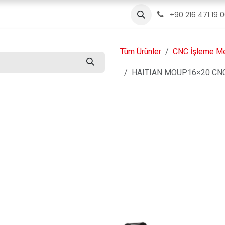
ızda
Ürünler
Servis
İletişim
Blog
+90 216 471 19 
Tüm Ürünler
CNC İşleme Me
HAITIAN MOUP16×20 CNC K