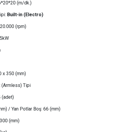
6
*20*20 (m/dk.)
ipi:
Built-in (Electro)
 20
.000 (rpm)
35kW
m
50 x 350 (mm)
t
(Armless) Tipi
 (adet)
mm) /
Yan Potlar Boş
: 66
(mm)
300 (mm)