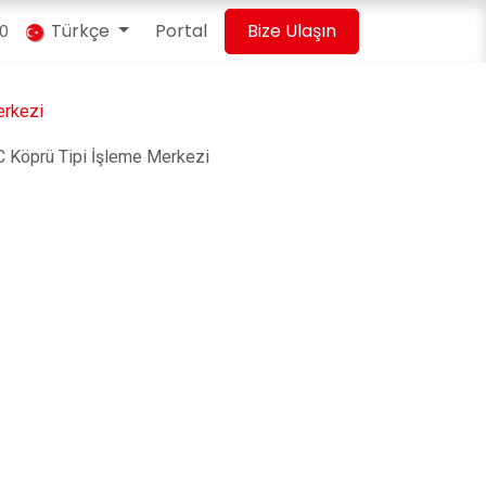
Türkçe
Portal
Bize Ulaşın
00
rkezi
öprü Tipi İşleme Merkezi