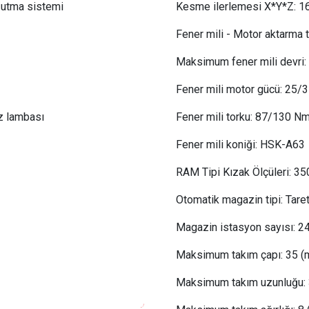
oğutma sistemi
Kesme ilerlemesi X*Y*Z:
 1
Fener mili - Motor aktarma t
Maksimum fener mili devri:
Fener mili motor gücü: 25
/
z lambası
Fener mili torku
:
 87
/130 N
Fener mili koniği:
 HSK
-A63
RAM Tipi Kızak Ölçüleri: 3
Otomatik magazin tipi:
 Tare
Magazin istasyon sayısı:
24
Maksimum takım çapı:
 35
(
Maksimum takım uzunluğu: