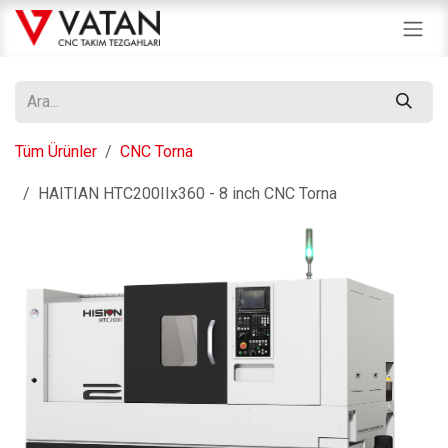
İçereği Atla
Tüm Ürünler
CNC Torna
HAITIAN HTC200IIx360 - 8 inch CNC Torna