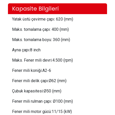
Kapasite Bilgileri
Yatak üstü çevirme çapı:
 62
0 (mm)
Maks. tornalama çapı:
 4
00 (mm)
Maks. tornalama boyu:
 36
0 (mm)
Ayna çapı:
8 inch
Maks. Fener mili devri:
4.500 (rpm)
Fener mili koniği:
A2-6
Fener mili delik çapı:
Ø62 (mm)
Çubuk kapasitesi:
Ø50 (mm)
Fener mili rulman çapı: Ø100 (mm)
Fener mili motor gücü:
11/15 (kW)