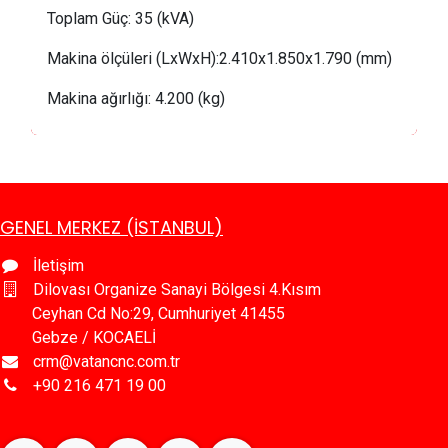
Toplam Güç: 35 (kVA)
Makina ölçüleri (LxWxH):
2.410x1.850x1.790 (mm)
Makina ağırlığı:
 4
.200 (kg)
GENEL MERKEZ (İSTANBUL)
İletişim
Dilovası Organize Sanayi Bölgesi 4.Kısım
Ceyhan Cd No:29, Cumhuriyet 41455
Gebze / KOCAELİ
crm@vatancnc.com.tr
+90 216 471 19 00