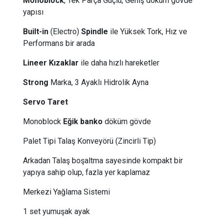
Monoblock
, Tek Parça Güçlü, Geniş döküm gövde
yapısı
Built-in
(Electro)
Spindle
ile Yüksek Tork, Hız ve
Performans bir arada
Lineer
Kızaklar
ile daha hızlı hareketler
Strong
Marka, 3 Ayaklı Hidrolik Ayna
Servo Taret
Monoblock
Eğik banko
döküm gövde
Palet Tipi Talaş Konveyörü (Zincirli Tip)
Arkadan Talaş boşaltma sayesinde kompakt bir
yapıya sahip olup, fazla yer kaplamaz
Merkezi Yağlama Sistemi
1 set yumuşak ayak