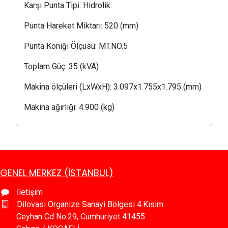
Karşı Punta Tipi:
 Hidrolik
Punta Hareket Miktarı: 520 (mm)
Punta Koniği Ölçüsü: MT.NO.5
Toplam Güç: 35 (kVA)
Makina ölçüleri (LxWxH):
 3
.097x1.755x1.795 (mm)
Makina ağırlığı:
 4
.900 (kg)
GENEL MERKEZ (İSTANBUL)
İletişim
Dilovası Organize Sanayi Bölgesi 4.Kısım
Ceyhan Cd No:29, Cumhuriyet 41455