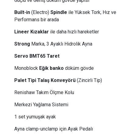
Güçlü ve Geniş döküm gövde yapısı
Built-in
(Electro)
Spindle
ile Yüksek Tork, Hız ve
Performans bir arada
Lineer Kızaklar
ile daha hızlı hareketler
Strong
Marka, 3 Ayaklı Hidrolik Ayna
Servo BMT65 Taret
Monoblock
Eğik banko
döküm gövde
Palet Tipi Talaş Konveyörü
(Zincirli Tip)
Renishaw Takım Ölçme Kolu
Merkezi Yağlama Sistemi
1 set yumuşak ayak
Ayna clamp-unclamp için Ayak Pedalı