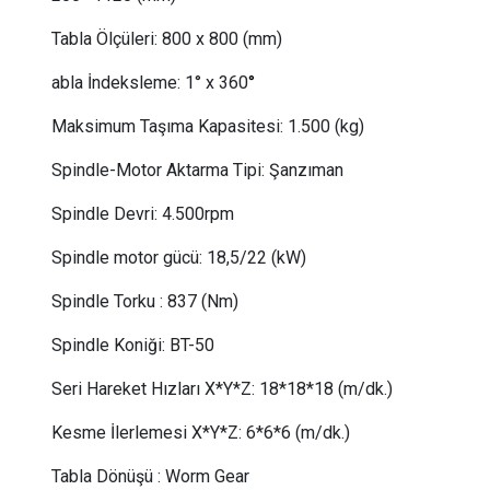
Tabla Ölçüleri:
 80
0 x 800 (mm)
abla İndeksleme:
1° x 360
°
Maksimum Taşıma Kapasitesi:
 1.5
00 (kg)
Spindle-Motor Aktarma Tipi: Şanzıman
Spindle Devri:
4.500rpm
Spindle motor gücü:
 18,5
/22
(kW)
Spindle Torku : 837 (Nm)
Spindle Koniği:
BT-50
Seri Hareket Hızları X*Y*Z: 18*18*18 (m/dk.)
Kesme İlerlemesi X*Y*Z: 6*6*6 (m/dk.)
Tabla Dönüşü : Worm Gear