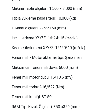
Makina Tabla ölçüleri:
1.5
00 x 3.000 (mm)
Tabla yükleme kapasitesi:
 10
.000 (kg)
T Kanal ölçüleri:
 22
*8*160 (mm)
Hızlı ilerleme X*Y*Z:
 16
*24*15 (m/dk.)
Kesme ilerlemesi X*Y*Z:
12*20*10 (m/dk.)
Fener mili - Motor aktarma tipi:
Şanzımanlı
Maksimum fener mili devri:
6000 (rpm)
Fener mili motor gücü
:
15/18.5 (kW)
Fener mili torku
:
316/522 (Nm)
Fener mili koniği:
BT-50
RAM Tipi Kızak Ölçüleri: 350 x350 (mm)