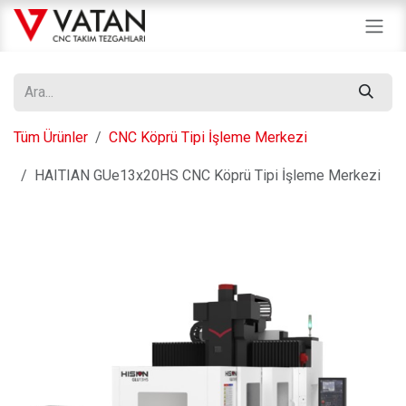
İçereği Atla
Tüm Ürünler
CNC Köprü Tipi İşleme Merkezi
HAITIAN GUe13x20HS CNC Köprü Tipi İşleme Merkezi