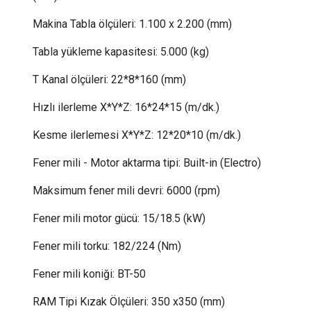
Makina Tabla ölçüleri:
1.1
00 x 2.200 (mm)
Tabla yükleme kapasitesi:
 5
.000 (kg)
T Kanal ölçüleri:
 22
*8*160 (mm)
Hızlı ilerleme X*Y*Z:
 16
*24*15 (m/dk.)
Kesme ilerlemesi X*Y*Z:
12*20*10 (m/dk.)
Fener mili - Motor aktarma tipi:
 Built-in (Electro)
Maksimum fener mili devri:
6000 (rpm)
Fener mili motor gücü
:
15/18.5 (kW)
Fener mili torku
:
 182
/224 (Nm)
Fener mili koniği:
BT-50
RAM Tipi Kızak Ölçüleri: 350 x350 (mm)