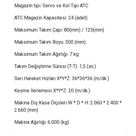
Magazin tipi:
Servo ve Kol Tipi ATC
ATC Magazin Kapasitesi:
24 (adet)
Maksimum Takım Çapı:
 80
(mm) / 125(mm)
Maksimum Takım Boyu:
300 (mm)
Maksimum Takım Ağırlığı:
 7
kg
Takım Değiştirme Süresi (T-T): 1,5 (sn.)
Seri Hareket Hızları X*Y*Z:
36*36*36 (m/dk.)
Kesme İlerlemesi X*Y*Z:
 20
(m/dk.)
Makina Dış Kasa Ölçüleri W * D * H:
 2.
060 * 2.400 *
2.660 (mm)
Makina Ağırlığı:
 6
.000 (kg)