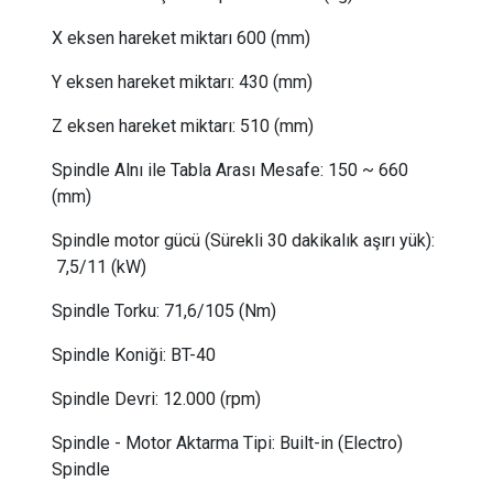
X eksen hareket miktarı
 6
00 (mm)
Y eksen hareket miktarı:
 43
0 (mm)
Z eksen hareket miktarı:
 51
0 (mm)
Spindle Alnı ile Tabla Arası Mesafe:
150 ~ 660
(mm)
Spindle motor gücü (Sürekli 30 dakikalık aşırı yük):
 7,5/
11 (kW)
Spindle Torku: 71,6/105 (Nm)
Spindle Koniği:
BT-40
Spindle Devri:
 12
.000 (rpm)
Spindle - Motor Aktarma Tipi:
Built-in (Electro)
Spindle