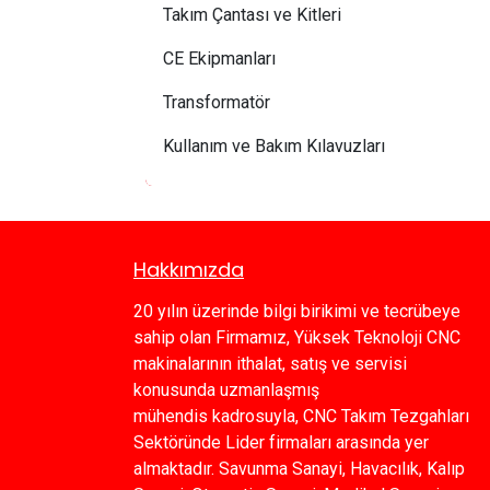
Takım Çantası ve Kitleri
CE Ekipmanları
Transformatör
Kullanım ve Bakım Kılavuzları
Hakkımızda
20 yılın üzerinde bilgi birikimi ve tecrübeye
sahip olan Firmamız, Yüksek Teknoloji CNC
makinalarının ithalat, satış ve servisi
konusunda uzmanlaşmış
mühendis kadrosuyla, CNC Takım Tezgahları
Sektöründe Lider firmaları arasında yer
almaktadır. Savunma Sanayi, Havacılık, Kalıp