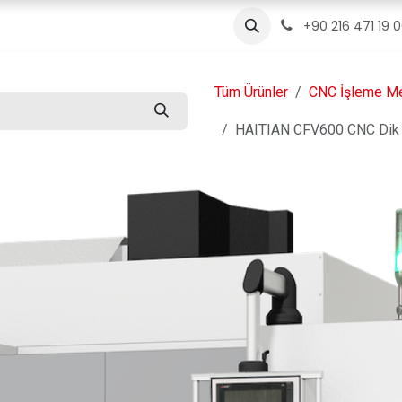
ızda
Ürünler
Servis
İletişim
Blog
+90 216 471 19 
Tüm Ürünler
CNC İşleme Me
HAITIAN CFV600 CNC Dik 