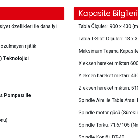
Kapasite Bilgileri
et özellikleri ile daha iyi
Tabla Ölçüleri:
 900
x 430 (
Tabla T-Slot: Ölçüleri:
18 x 
ozulmayan rijitlik
Maksimum Taşıma Kapasite
 Teknolojisi
X eksen hareket miktarı
 6
0
Y eksen hareket miktarı:
 43
Z eksen hareket miktarı:
 51
s Pompası ile
Spindle Alnı ile Tabla Arası
Spindle motor gücü (Sürekli 
onu)
Spindle Torku: 71,6/105 (N
Spindle Koniği:
BT-40