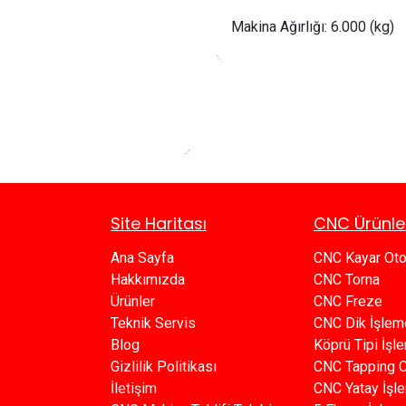
Makina Ağırlığı:
 6
.000 (kg)
Site Haritası
CNC Ürünle
Ana Sayfa​​
CNC Kayar Ot
Hakkımızda
CNC Torna
Ürünler​
CNC Freze
Teknik Servis
CNC Dik İşlem
Blog​​
Köprü Tipi İş
Gizlilik Politikası​​
C​​NC Tapping 
İletişim
CNC Yatay İşl