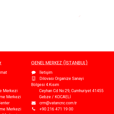
r
GENEL MERKEZ (İSTANBUL)
omat
İletişim
Dilovası Organize Sanayi
Bölgesi 4.Kısım
e Merkezi
Ceyhan Cd No:29, Cumhuriyet 41455
leme Merkezi
Gebze / KOCAELİ
Center
crm@vatancnc.com.tr
eme Merkezi
+90 216 471 19 00