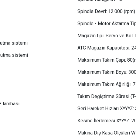
Spindle Devri:
 12
.000 (rpm)
Spindle - Motor Aktarma Tip
Magazin tipi:
Servo ve Kol 
oğutma sistemi
ATC Magazin Kapasitesi:
24
oğutma sistemi
Maksimum Takım Çapı:
 80
(
Maksimum Takım Boyu:
30
Maksimum Takım Ağırlığı:
 7
Takım Değiştirme Süresi (T-T
z lambası
Seri Hareket Hızları X*Y*Z:
Kesme İlerlemesi X*Y*Z:
 2
Makina Dış Kasa Ölçüleri W 