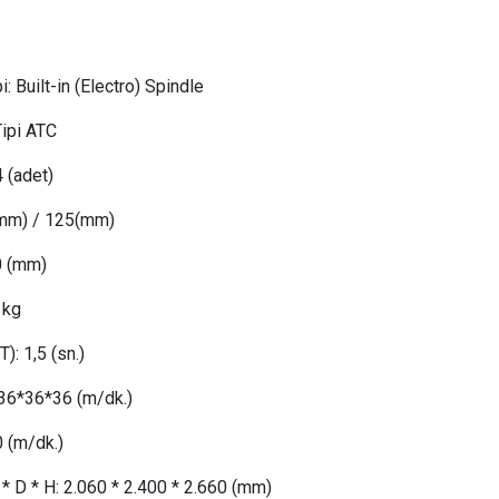
i:
Built-in (Electro) Spindle
Tipi ATC
 (adet)
mm) / 125(mm)
0 (mm)
kg
): 1,5 (sn.)
36*36*36 (m/dk.)
0
(m/dk.)
* D * H:
 2.
060 * 2.400 * 2.660 (mm)