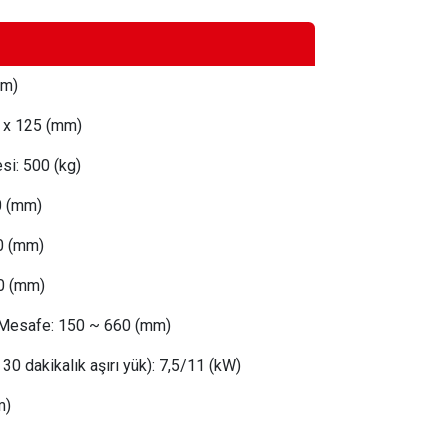
mm)
3 x 125 (mm)
si:
 500
(kg)
0 (mm)
0 (mm)
0 (mm)
 Mesafe:
150 ~ 660 (mm)
30 dakikalık aşırı yük):
 7,5/
11 (kW)
m)