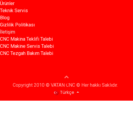
Ürünler​
Teknik Servis
Blog​​
Gizlilik Politikası​​
İletişim
CNC Makina Teklifi Talebi
CNC Makine Servis Talebi
CNC Tezgah Bakım Talebi
Copyright 2010 © VATAN CNC © Her hakkı Saklıdır.
Türkçe