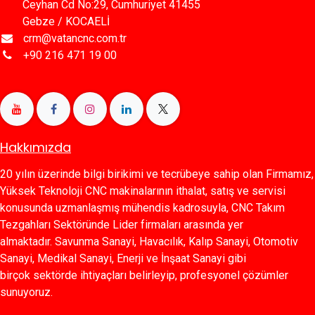
Ceyhan Cd No:29, Cumhuriyet 41455
Gebze / KOCAELİ
crm@vatancnc.com.tr
+90 216 471 19 00
Hakkımızda
20 yılın üzerinde bilgi birikimi ve tecrübeye sahip olan Firmamız,
Yüksek Teknoloji CNC makinalarının ithalat, satış ve servisi
konusunda uzmanlaşmış mühendis kadrosuyla, CNC Takım
Tezgahları Sektöründe Lider firmaları arasında yer
almaktadır. Savunma Sanayi, Havacılık, Kalıp Sanayi, Otomotiv
Sanayi, Medikal Sanayi, Enerji ve İnşaat Sanayi gibi
birçok sektörde ihtiyaçları belirleyip, profesyonel çözümler
sunuyoruz.