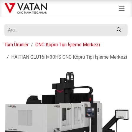
İçereği Atla
Tüm Ürünler
CNC Köprü Tipi İşleme Merkezi
HAITIAN GLU16II×30HS CNC Köprü Tipi İşleme Merkezi