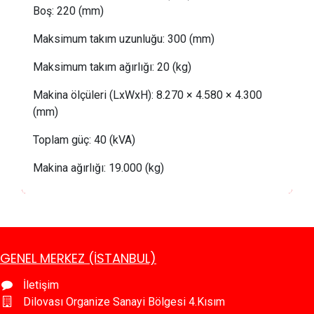
Boş
: 
220 (mm)
Maksimum takım uzunluğu:
300 (mm)
Maksimum takım ağırlığı:
20
(kg)
Makina ölçüleri (LxWxH): 8.270 × 4.580 × 4.300
(mm)
Toplam güç:
40 (kVA)
Makina ağırlığı:
19
.000 (kg)
GENEL MERKEZ (İSTANBUL)
İletişim
Dilovası Organize Sanayi Bölgesi 4.Kısım