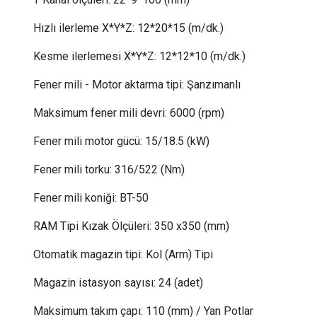
Hızlı ilerleme X*Y*Z:
 12
*20*15 (m/dk.)
Kesme ilerlemesi X*Y*Z:
12*12*10 (m/dk.)
Fener mili - Motor aktarma tipi:
Şanzımanlı
Maksimum fener mili devri:
6000 (rpm)
Fener mili motor gücü
:
15/18.5 (kW)
Fener mili torku
:
316/522 (Nm)
Fener mili koniği:
BT-50
RAM Tipi Kızak Ölçüleri: 350 x350 (mm)
Otomatik magazin tipi:
Kol (Arm) Tipi
Magazin istasyon sayısı:
24 (adet)
Maksimum takım çapı:
110 (mm) /
Yan Potlar