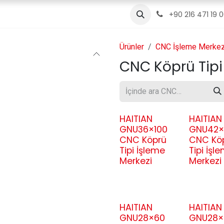
ızda
Ürünler
Servis
İletişim
Blog
+90 216 471 19 
Ürünler
CNC İşleme Merkez
CNC Köprü Tipi
HAITIAN
HAITIAN
GNU36×100
GNU42×
CNC Köprü
CNC Kö
Tipi İşleme
Tipi İşl
Merkezi
Merkezi
HAITIAN
HAITIAN
GNU28×60
GNU28×