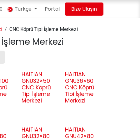
Türkçe
Portal
Bize Ulaşın
00
i
CNC Köprü Tipi İşleme Merkezi
 İşleme Merkezi
HAITIAN
HAITIAN
100
GNU32×50
GNU36×60
prü
CNC Köprü
CNC Köprü
eme
Tipi İşleme
Tipi İşleme
Merkezi
Merkezi
HAITIAN
HAITIAN
80
GNU32×80
GNU42×80