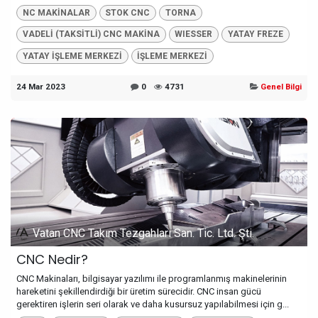
NC MAKİNALAR
STOK CNC
TORNA
VADELİ (TAKSİTLİ) CNC MAKİNA
WIESSER
YATAY FREZE
YATAY İŞLEME MERKEZİ
İŞLEME MERKEZİ
24 Mar 2023
0
4731
Genel Bilgi
Vatan CNC Takım Tezgahları San. Tic. Ltd. Şti.
CNC Nedir?
CNC Makinaları, bilgisayar yazılımı ile programlanmış makinelerinin
hareketini şekillendirdiği bir üretim sürecidir. CNC insan gücü
gerektiren işlerin seri olarak ve daha kusursuz yapılabilmesi için g...