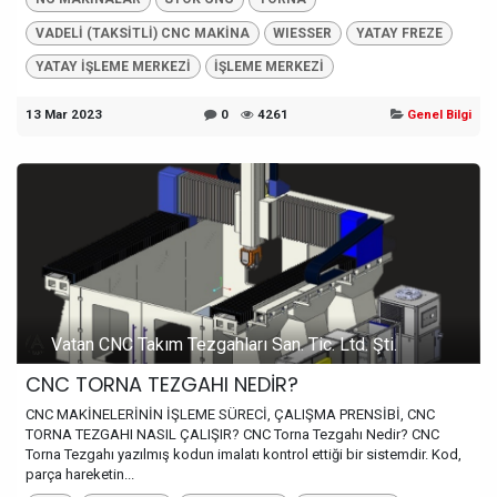
VADELİ (TAKSİTLİ) CNC MAKİNA
WIESSER
YATAY FREZE
YATAY İŞLEME MERKEZİ
İŞLEME MERKEZİ
13 Mar 2023
0
4261
Genel Bilgi
Vatan CNC Takım Tezgahları San. Tic. Ltd. Şti.
CNC TORNA TEZGAHI NEDİR?
CNC MAKİNELERİNİN İŞLEME SÜRECİ, ÇALIŞMA PRENSİBİ, CNC
TORNA TEZGAHI NASIL ÇALIŞIR? CNC Torna Tezgahı Nedir? CNC
Torna Tezgahı yazılmış kodun imalatı kontrol ettiği bir sistemdir. Kod,
parça hareketin...