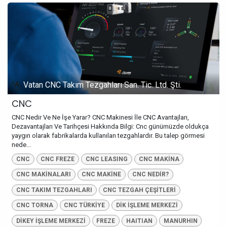
Vatan CNC Takım Tezgahları San. Tic. Ltd. Şti.
CNC
CNC Nedir Ve Ne İşe Yarar? CNC Makinesi İle CNC Avantajları,
Dezavantajları Ve Tarihçesi Hakkında Bilgi: Cnc günümüzde oldukça
yaygın olarak fabrikalarda kullanılan tezgahlardır. Bu talep görmesi
nede...
CNC
CNC FREZE
CNC LEASING
CNC MAKİNA
CNC MAKİNALARI
CNC MAKİNE
CNC NEDİR?
CNC TAKIM TEZGAHLARI
CNC TEZGAH ÇEŞİTLERİ
CNC TORNA
CNC TÜRKİYE
DİK İŞLEME MERKEZİ
DİKEY İŞLEME MERKEZİ
FREZE
HAITIAN
MANURHIN