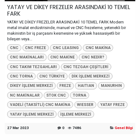
YATAY VE DİKEY FREZELER ARASINDAKİ 10 TEMEL
FARK
YATAY VE DİKEY FREZELER ARASINDAKİ 10 TEMEL FARK Modern
metal imalat endüstrisinde, manuel ve CNC frezeleme, yetenekli bir
makinistin bir iş parçasını kesmesine ve yüksek hassasiyetli bir
bileşen veya...
CNC
CNC FREZE
CNC LEASING
CNC MAKİNA
CNC MAKİNALARI
CNC MAKİNE
CNC NEDİR?
CNC TAKIM TEZGAHLARI
CNC TEZGAH ÇEŞİTLERİ
CNC TORNA
CNC TÜRKİYE
DİK İŞLEME MERKEZİ
DİKEY İŞLEME MERKEZİ
FREZE
HAITIAN
MANURHIN
NC MAKİNALAR
STOK CNC
TORNA
VADELİ (TAKSİTLİ) CNC MAKİNA
WIESSER
YATAY FREZE
YATAY İŞLEME MERKEZİ
İŞLEME MERKEZİ
27 Mar 2023
0
7486
Genel Bilgi