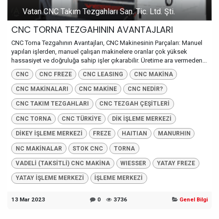
Vatan CNC Takım Tezgahları San. Tic. Ltd. Şti.
CNC TORNA TEZGAHININ AVANTAJLARI
CNC Torna Tezgahının Avantajları, CNC Makinesinin Parçaları: Manuel
yapılan işlerden, manuel çalışan makinelere oranlar çok yüksek
hassasiyet ve doğruluğa sahip işler çıkarabilir. Üretime ara vermeden...
CNC
CNC FREZE
CNC LEASING
CNC MAKİNA
CNC MAKİNALARI
CNC MAKİNE
CNC NEDİR?
CNC TAKIM TEZGAHLARI
CNC TEZGAH ÇEŞİTLERİ
CNC TORNA
CNC TÜRKİYE
DİK İŞLEME MERKEZİ
DİKEY İŞLEME MERKEZİ
FREZE
HAITIAN
MANURHIN
NC MAKİNALAR
STOK CNC
TORNA
VADELİ (TAKSİTLİ) CNC MAKİNA
WIESSER
YATAY FREZE
YATAY İŞLEME MERKEZİ
İŞLEME MERKEZİ
13 Mar 2023
0
3736
Genel Bilgi