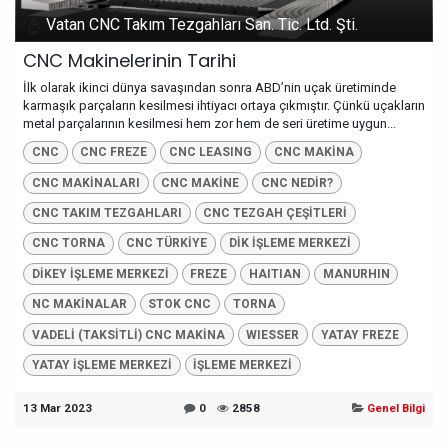
Vatan CNC Takım Tezgahları San. Tic. Ltd. Şti.
CNC Makinelerinin Tarihi
İlk olarak ikinci dünya savaşından sonra ABD’nin uçak üretiminde
karmaşık parçaların kesilmesi ihtiyacı ortaya çıkmıştır. Çünkü uçakların
metal parçalarının kesilmesi hem zor hem de seri üretime uygun...
CNC
CNC FREZE
CNC LEASING
CNC MAKİNA
CNC MAKİNALARI
CNC MAKİNE
CNC NEDİR?
CNC TAKIM TEZGAHLARI
CNC TEZGAH ÇEŞİTLERİ
CNC TORNA
CNC TÜRKİYE
DİK İŞLEME MERKEZİ
DİKEY İŞLEME MERKEZİ
FREZE
HAITIAN
MANURHIN
NC MAKİNALAR
STOK CNC
TORNA
VADELİ (TAKSİTLİ) CNC MAKİNA
WIESSER
YATAY FREZE
YATAY İŞLEME MERKEZİ
İŞLEME MERKEZİ
13 Mar 2023
0
2858
Genel Bilgi