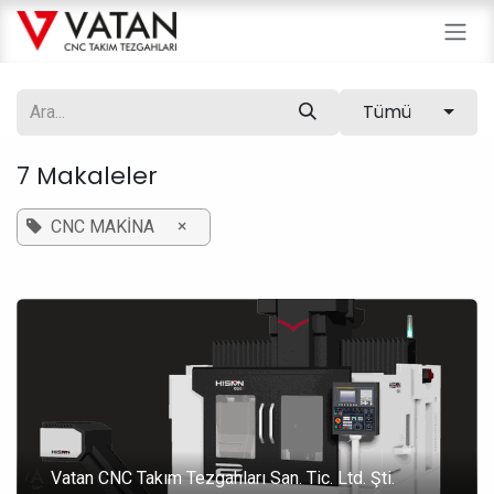
İçereği Atla
Tümü
7 Makaleler
×
CNC MAKİNA
Vatan CNC Takım Tezgahları San. Tic. Ltd. Şti.