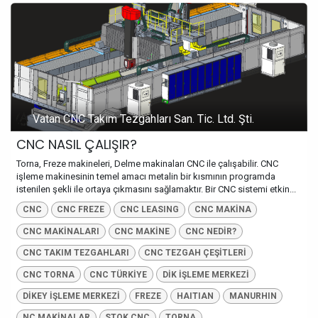
Vatan CNC Takım Tezgahları San. Tic. Ltd. Şti.
CNC NASIL ÇALIŞIR?
Torna, Freze makineleri, Delme makinaları CNC ile çalışabilir. CNC
işleme makinesinin temel amacı metalin bir kısmının programda
istenilen şekli ile ortaya çıkmasını sağlamaktır. Bir CNC sistemi etkin...
CNC
CNC FREZE
CNC LEASING
CNC MAKİNA
CNC MAKİNALARI
CNC MAKİNE
CNC NEDİR?
CNC TAKIM TEZGAHLARI
CNC TEZGAH ÇEŞİTLERİ
CNC TORNA
CNC TÜRKİYE
DİK İŞLEME MERKEZİ
DİKEY İŞLEME MERKEZİ
FREZE
HAITIAN
MANURHIN
NC MAKİNALAR
STOK CNC
TORNA