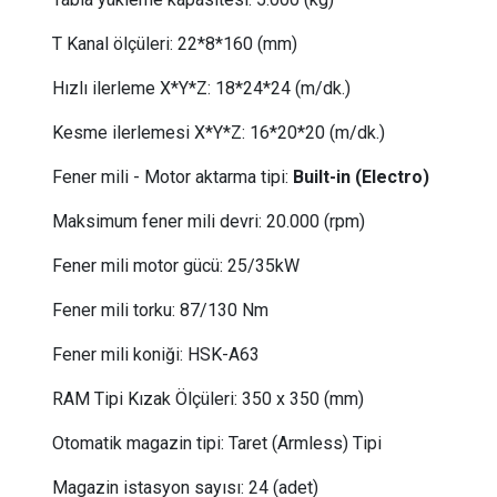
T Kanal ölçüleri:
 22
*8*160 (mm)
Hızlı ilerleme X*Y*Z:
 18
*24*24 (m/dk.)
Kesme ilerlemesi X*Y*Z:
 16
*20*20 (m/dk.)
Fener mili - Motor aktarma tipi:
Built-in (Electro)
Maksimum fener mili devri:
 20
.000 (rpm)
Fener mili motor gücü: 25
/35kW
Fener mili torku
:
 87
/130 Nm
Fener mili koniği:
 HSK
-A63
RAM Tipi Kızak Ölçüleri: 350 x 350 (mm)
Otomatik magazin tipi:
 Taret
(Armless) Tipi
Magazin istasyon sayısı:
24 (adet)