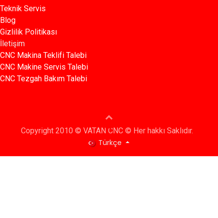
Teknik Servis
Blog​​
Gizlilik Politikası​​
İletişim
CNC Makina Teklifi Talebi
CNC Makine Servis Talebi
CNC Tezgah Bakım Talebi
Copyright 2010 © VATAN CNC © Her hakkı Saklıdır.
Türkçe