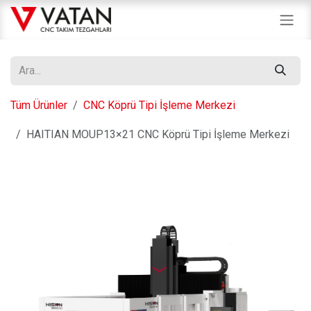
İçereği Atla
Tüm Ürünler
CNC Köprü Tipi İşleme Merkezi
HAITIAN MOUP13×21 CNC Köprü Tipi İşleme Merkezi