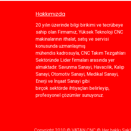
Hakkımızda
20 yılın üzerinde bilgi birikimi ve tecrübeye
sahip olan Firmamız, Yüksek Teknoloji CNC
makinalarının ithalat, satış ve servisi
konusunda uzmanlaşmış
mühendis kadrosuyla, CNC Takım Tezgahları
Sektöründe Lider firmaları arasında yer
almaktadır. Savunma Sanayi, Havacılık, Kalıp
Sanayi, Otomotiv Sanayi, Medikal Sanayi,
Enerji ve İnşaat Sanayi gibi
birçok sektörde ihtiyaçları belirleyip,
profesyonel çözümler sunuyoruz.
Copyright 2010 © VATAN CNC © Her hakkı Saklı