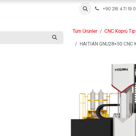
ızda
Ürünler
Servis
İletişim
Blog
+90 216 471 19 
Tüm Ürünler
CNC Köprü Tip
HAITIAN GNU28×50 CNC Kö