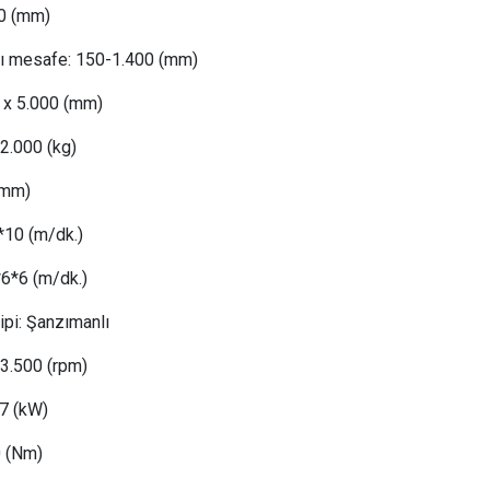
0 (mm)
sı mesafe:
 1
50-1.400 (mm)
 x 5.000 (mm)
22
.000 (kg)
(mm)
*10 (m/dk.)
*6*6 (m/dk.)
ipi:
Şanzımanlı
 3.5
00 (rpm)
7
(kW)
0
(Nm)