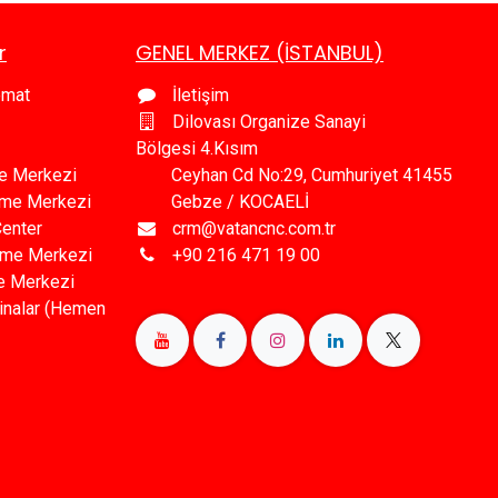
r
GENEL MERKEZ (İSTANBUL)
omat
İletişim
Dilovası Organize Sanayi
Bölgesi 4.Kısım
e Merkezi
Ceyhan Cd No:29, Cumhuriyet 41455
leme Merkezi
Gebze / KOCAELİ
Center
crm@vatancnc.com.tr
eme Merkezi
+90 216 471 19 00
e Merkezi
inalar (Hemen