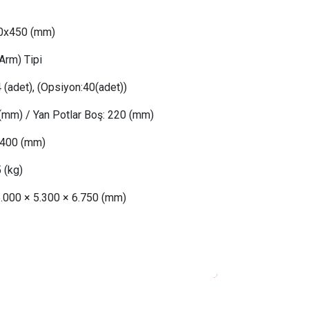
50x450 (mm)
Arm) Tipi
 (adet), (Opsiyon:40(adet))
(mm) /
Yan Potlar Boş
: 
220 (mm)
 4
00 (mm)
5
(kg)
5.000 × 5.300 × 6.750 (mm)