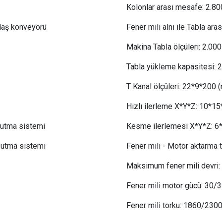
Kolonlar arası mesafe:
 2
.80
alaş konveyörü
Fener mili alnı ile Tabla ara
Makina Tabla ölçüleri: 2
.0
00
Tabla yükleme kapasitesi:
 
T Kanal ölçüleri:
 22
*9*200 
Hızlı ilerleme X*Y*Z:
 10
*15
oğutma sistemi
Kesme ilerlemesi X*Y*Z:
 6
oğutma sistemi
Fener mili - Motor aktarma t
Maksimum fener mili devri:
Fener mili motor gücü
:
 30
/3
Fener mili torku
:
 1
860/230