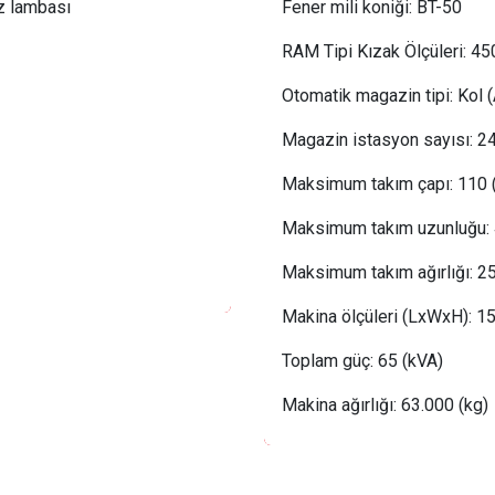
z lambası
Fener mili koniği:
BT-50
RAM Tipi Kızak Ölçüleri: 4
Otomatik magazin tipi:
Kol (
Magazin istasyon sayısı:
24
Maksimum takım çapı:
110 
Maksimum takım uzunluğu:
Maksimum takım ağırlığı:
2
Makina ölçüleri (LxWxH): 1
Toplam güç:
 65
(kVA)
Makina ağırlığı: 63.000 (kg)