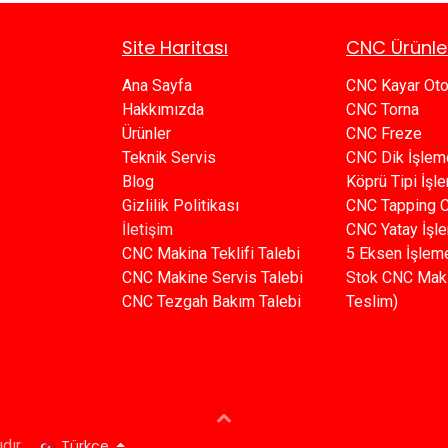
Site Haritası
CNC Ürünle
Ana Sayfa​​
CNC Kayar Ot
Hakkımızda
CNC Torna
Ürünler​
CNC Freze
Teknik Servis
CNC Dik İşlem
Blog​​
Köprü Tipi İş
Gizlilik Politikası​​
C​​NC Tapping 
İletişim
CNC Yatay İşl
CNC Makina Teklifi Talebi
5 Eksen İşlem
CNC Makine Servis Talebi
Stok CNC Mak
CNC Tezgah Bakım Talebi
Teslim)
Türkçe
dır.