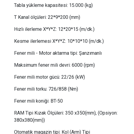
Tabla yükleme kapasitesi:
 15
.000 (kg)
T Kanal ölçüleri:
 22
*9*200 (mm)
Hızlı ilerleme X*Y*Z:
 12
*20*15 (m/dk.)
Kesme ilerlemesi X*Y*Z:
10*10*10 (m/dk.)
Fener mili - Motor aktarma tipi:
Şanzımanlı
Maksimum fener mili devri:
6000 (rpm)
Fener mili motor gücü
:
22/26
(kW)
Fener mili torku
:
726/858
(Nm)
Fener mili koniği:
BT-50
RAM Tipi Kızak Ölçüleri: 350 x350(mm), (Opsiyon:
380x380(mm))
Otomatik magazin tipi:
Kol (Arm) Tipi