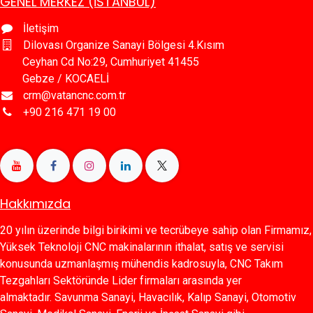
GENEL MERKEZ (İSTANBUL)
İletişim
Dilovası Organize Sanayi Bölgesi 4.Kısım
Ceyhan Cd No:29, Cumhuriyet 41455
Gebze / KOCAELİ
crm@vatancnc.com.tr
+90 216 471 19 00
Hakkımızda
20 yılın üzerinde bilgi birikimi ve tecrübeye sahip olan Firmamız,
Yüksek Teknoloji CNC makinalarının ithalat, satış ve servisi
konusunda uzmanlaşmış mühendis kadrosuyla, CNC Takım
Tezgahları Sektöründe Lider firmaları arasında yer
almaktadır. Savunma Sanayi, Havacılık, Kalıp Sanayi, Otomotiv