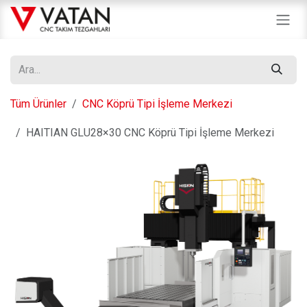
İçereği Atla
Tüm Ürünler
CNC Köprü Tipi İşleme Merkezi
HAITIAN GLU28×30 CNC Köprü Tipi İşleme Merkezi